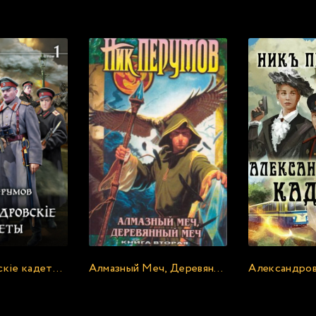
екомендуем прослушать бесплатно прямо сейча
Александровскіе кадеты. Том 1 - Ник Перумов
Алмазный Меч, Деревянный Меч. Книга 2 - Ник Перумов