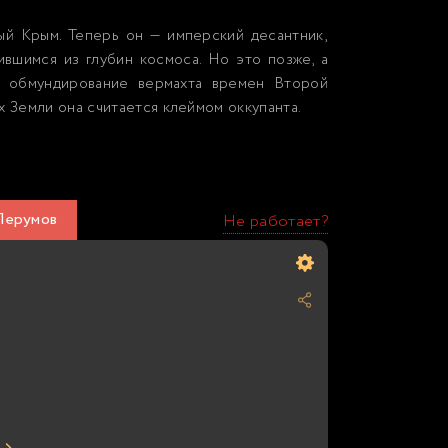
ый Крым. Теперь он — имперский десантник,
вшимся из глубин космоса. Но это позже, а
я обмундирование вермахта времен Второй
х Земли она считается клеймом оккупанта.
 Перумов
Не работает?