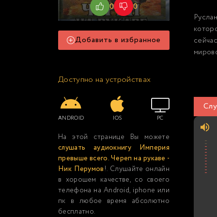
0
0
Русла
которо
Добавить в избранное
сейча
мирово
Доступно на устройствах
Слу
ANDROID
IOS
PC
На этой странице Вы можете
слушать аудиокнигу Империя
превыше всего. Череп на рукаве -
Ник Перумов
!. Слушайте онлайн
в хорошем качестве, со своего
телефона на Android, iphone или
пк в любое время абсолютно
бесплатно.