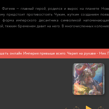
н Фатеев — главный герой, родился и вырос на планете Нов
му предстоит противостоять Чужим, жутким созданиям появи
с форма имперского десантника символикой напоминающа
й, тяжким бременем давит на него. В многочисленных колония
шать онлайн Империя превыше всего. Череп на рукаве - Ник