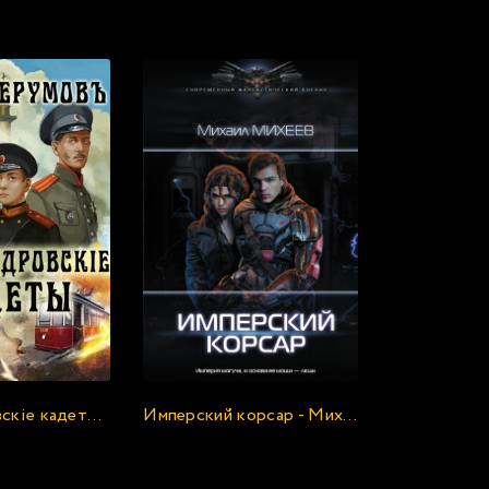
с онлайн:
Александровскiе кадеты - Ник Перумов (1)
Имперский корсар - Михаил Михеев