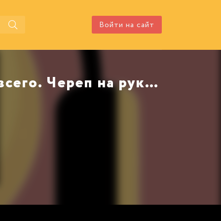
Войти на сайт
Аудиокнига Империя превыше всего. Череп на рукаве автора Перумов Ник