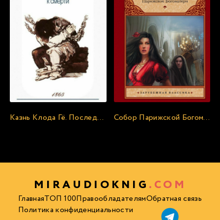
Казнь Клода Гё. Последний день приговорённого к смерти - Виктор Гюго
Собор Парижской Богоматери - Виктор Гюго
MIRAUDIOKNIG
.COM
Главная
ТОП 100
Правообладателям
Обратная связь
Политика конфиденциальности