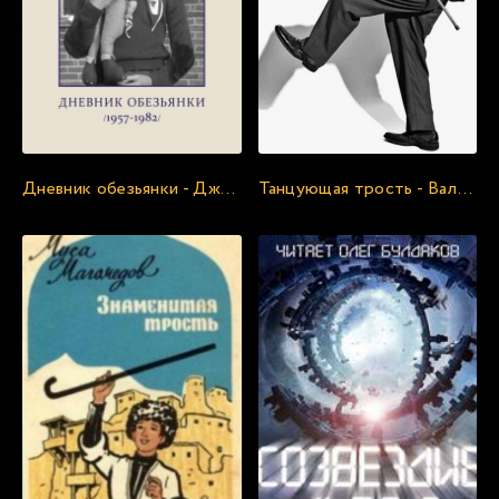
21
22
23
24
25
Дневник обезьянки - Джейн Биркин
Танцующая трость - Валерий Жук
26
27
28
29
30
31
32
33
34