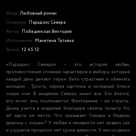
Жанр:
Любовный роман
Название:
Парадокс Севера
Автор:
Побединская Виктория
Исполнение:
Манетина Татьяна
Время:
12:45:12
«Парадокс Севера» – это история любви,
противостояния сложных характеров и выбора, которые
каждый день делают герои. Быть страстным и обжигать
холодом… Трость, черная карточка и холодный блеск
серых глаз. В академии Севера знают все. Его боятся,
его хотят, ему поклоняются. Фехтование – ее страсть.
Диана учится в академии благодаря своему таланту. Но
ей здесь не место. Что связывает Севера и бедную
девочку с окраин? У любви и ненависти нет правил, как
и у шрамов прошлого нет срока давности. У них на двоих