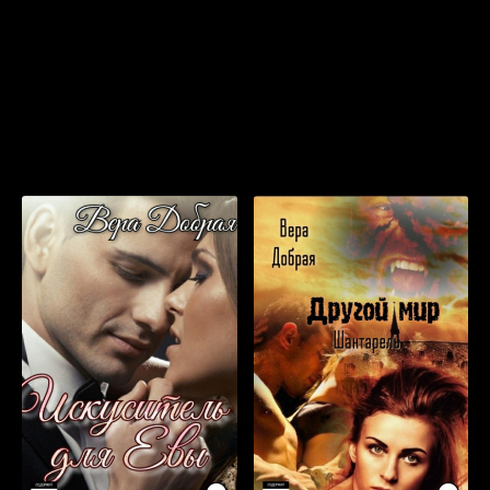
11
12
Популярные книги, которые мы
13
рекомендуем прослушать бесплатно
14
прямо сейчас онлайн:
15
16
17
18
19
20
21
22
23
24