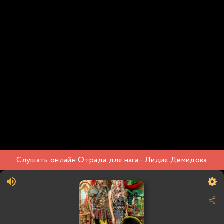
Слушать онлайн Отрада для нага - Лидия Демидова