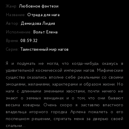
Жанр:
Любовное фэнтези
Название:
Отрада для нага
Автор:
Демидова Лидия
Исполнение:
Вольт Елена
Время:
08:59:32
Серия:
Таинственный мир нагов
Я и подумать не могла, что когда-нибудь окажусь в
удивительной космической империи нагов. Мифические
существа оказались вполне себе реальными со своими
эмоциями, желаниями, характерами и образом жизни. Но
наги с длинными змеиными хвостами, почти ничего не
знают о земных женщинах и о том, что они бывают
весьма коварны. Очень скоро я заставлю властного
владельца игорного городка Арлена пожалеть о его
поспешном решении, спрятать меня за дверью своей
спальни…