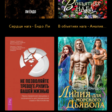
Сердце нага - Ёндо Ли
В объятиях нага - Амалия Кляйн