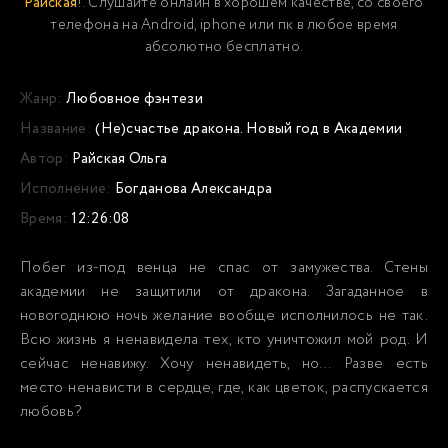
Райская
!. Слушайте онлайн в хорошем качестве, со своего
телефона на Android, iphone или пк в любое время
абсолютно бесплатно.
Жанр:
Любовное фэнтези
Название:
(Не)счастье дракона. Новый год в Академии
Автор:
Райская Ольга
Исполнение:
Богданова Александра
Время:
12:26:08
Побег из-под венца не спас от замужества. Стены
академии не защитили от дракона. Загаданное в
новогоднюю ночь желание вообще исполнилось не так.
Всю жизнь я ненавидела тех, кто уничтожил мой род. И
сейчас ненавижу. Хочу ненавидеть, но… Разве есть
место ненависти в сердце, где, как цветок, распускается
любовь?