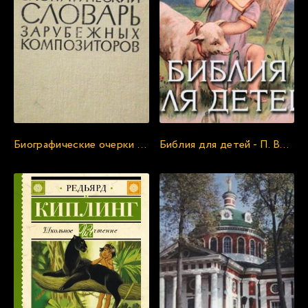
20
21
22
23
24
25
Биографические очерки зарубежных композиторов
Библия для детей - П. Воздвиженский
26
27
28
29
30
31
32
33