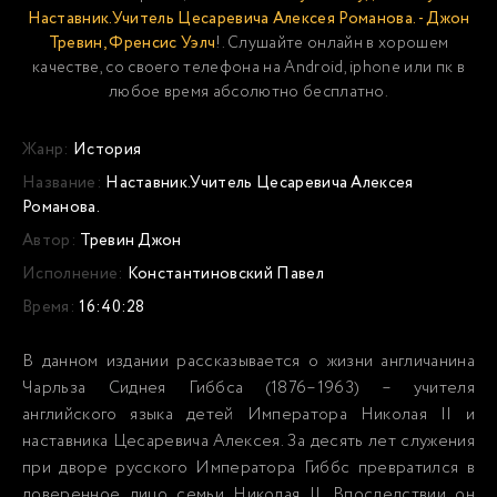
Наставник.Учитель Цесаревича Алексея Романова. - Джон
Тревин, Френсис Уэлч
!. Слушайте онлайн в хорошем
качестве, со своего телефона на Android, iphone или пк в
любое время абсолютно бесплатно.
Жанр:
История
Название:
Наставник.Учитель Цесаревича Алексея
Романова.
Автор:
Тревин Джон
Исполнение:
Константиновский Павел
Время:
16:40:28
В данном издании рассказывается о жизни англичанина
Чарльза Сиднея Гиббса (1876–1963) – учителя
английского языка детей Императора Николая II и
наставника Цесаревича Алексея. За десять лет служения
при дворе русского Императора Гиббс превратился в
доверенное лицо семьи Николая II. Впоследствии он