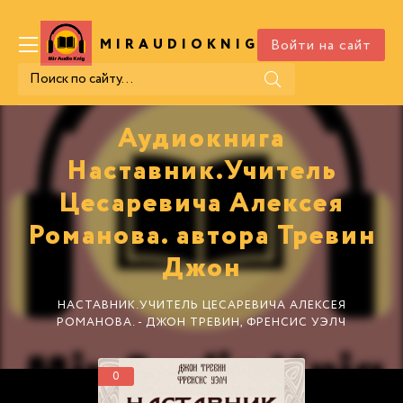
Войти на сайт
MIRAUDIOKNIG
.COM
Аудиокнига
Наставник.Учитель
Цесаревича Алексея
Романова. автора Тревин
Джон
НАСТАВНИК.УЧИТЕЛЬ ЦЕСАРЕВИЧА АЛЕКСЕЯ
РОМАНОВА. - ДЖОН ТРЕВИН, ФРЕНСИС УЭЛЧ
0