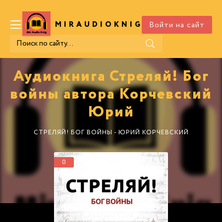
Войти на сайт
MIRAUDIOKNIG
.COM
Аудиокнига Стреляй! Бог
войны автора Корчевский
Юрий
СТРЕЛЯЙ! БОГ ВОЙНЫ - ЮРИЙ КОРЧЕВСКИЙ
0