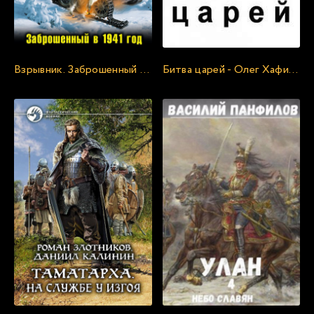
23
24
25
Взрывник. Заброшенный в 1941 год - Вадим Мельнюшкин
Битва царей - Олег Хафизов
26
27
28
29
30
31
32
33
34
35
36