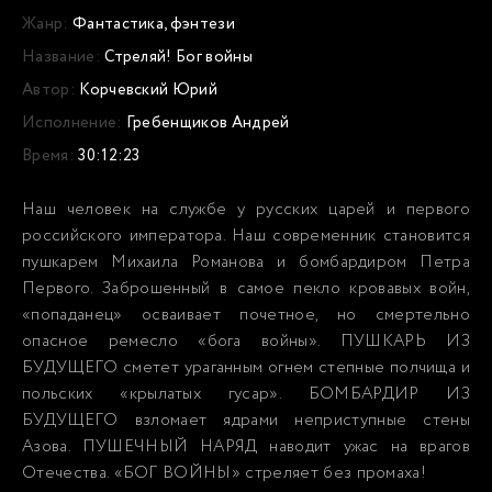
Жанр:
Фантастика, фэнтези
Название:
Стреляй! Бог войны
Автор:
Корчевский Юрий
Исполнение:
Гребенщиков Андрей
Время:
30:12:23
Наш человек на службе у русских царей и первого
российского императора. Наш современник становится
пушкарем Михаила Романова и бомбардиром Петра
Первого. Заброшенный в самое пекло кровавых войн,
«попаданец» осваивает почетное, но смертельно
опасное ремесло «бога войны». ПУШКАРЬ ИЗ
БУДУЩЕГО сметет ураганным огнем степные полчища и
польских «крылатых гусар». БОМБАРДИР ИЗ
БУДУЩЕГО взломает ядрами неприступные стены
Азова. ПУШЕЧНЫЙ НАРЯД наводит ужас на врагов
Отечества. «БОГ ВОЙНЫ» стреляет без промаха!