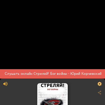
Слушать онлайн Стреляй! Бог войны - Юрий Корчевский