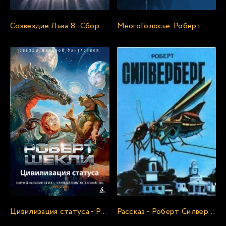
Созвездие Льва 8: Сборник фантастических рассказов
МногоГолосье. Роберт Шекли, часть 2
Цивилизация статуса - Роберт Шекли
Рассказ - Роберт Силверберг