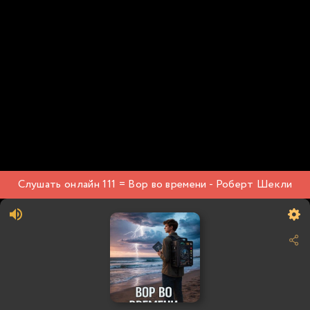
Слушать онлайн 111 = Вор во времени - Роберт Шекли