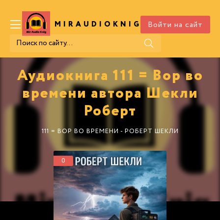
Войти на сайт
MIRAUDIOKNIG
.COM
Аудиокнига 111 = Вор во
времени автора Шекли
Роберт
111 = ВОР ВО ВРЕМЕНИ - РОБЕРТ ШЕКЛИ
0