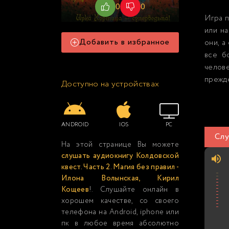
0
0
Игра п
или на
Добавить в избранное
они, а
все б
челов
прежде
Доступно на устройствах
ANDROID
IOS
PC
Слу
На этой странице Вы можете
слушать аудиокнигу Колдовской
квест. Часть 2. Магия без правил -
Илона Волынская, Кирил
Кощеев
!. Слушайте онлайн в
хорошем качестве, со своего
телефона на Android, iphone или
пк в любое время абсолютно