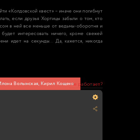
йти «Колдовской квест» – иначе они погибнут
лать, если друзья Хортицы забыли о том, кто
асом в ней все меньше от ведьмы-оборотня и
будет интересовать ничего, кроме свежей
ени идет на секунды… Да, кажется, никогда
 Илона Волынская, Кирил Кощеев
Не работает?