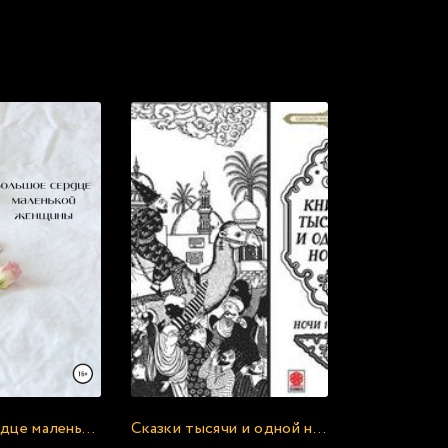
с онлайн:
Большое сердце маленькой женщины - Татьяна Булатова
Сказки тысячи и одной ночи. Ночи 102-152 - Неизвестен