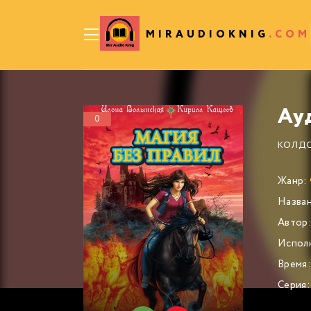
MIRAUDIOKNIG
.COM
0
КОЛДО
Жанр:
Назван
Автор
Испол
Время:
Серия: