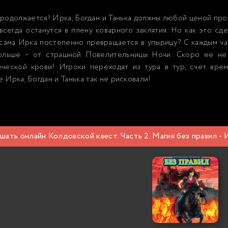
родолжается! Ирка, Богдан и Танька должны любой ценой про
всегда останутся в плену коварного заклятия. Но как это сде
 сама Ирка постепенно превращается в упырицу? С каждым ч
ольше – от страшной Повелительницы Ночи. Скоро ее не 
еческой крови! Игроки переходят из тура в тур, счет врем
 Ирка, Богдан и Танька так не рисковали!
шать онлайн Колдовской квест. Часть 2. Магия без правил -