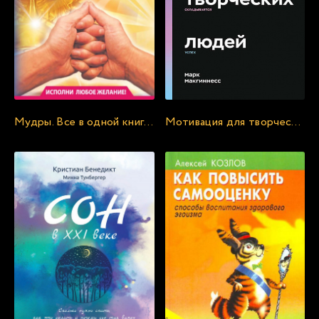
21
22
23
24
25
Мудры. Все в одной книге. Исполни любое желание - Петр Левин
Мотивация для творческих людей. 4 элемента, из которых складывается успех - Марк Макгиннесс
26
27
28
29
30
31
32
33
34