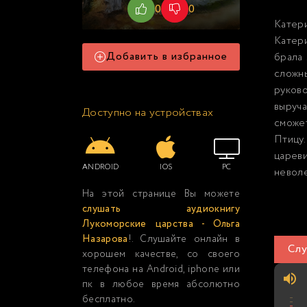
0
0
Катер
Катери
Добавить в избранное
брала 
сложн
руков
выруча
Доступно на устройствах
сможе
Птицу.
цареви
ANDROID
IOS
PC
неволе
На этой странице Вы можете
слушать аудиокнигу
Лукоморские царства - Ольга
Назарова
!. Слушайте онлайн в
Слу
хорошем качестве, со своего
телефона на Android, iphone или
пк в любое время абсолютно
бесплатно.