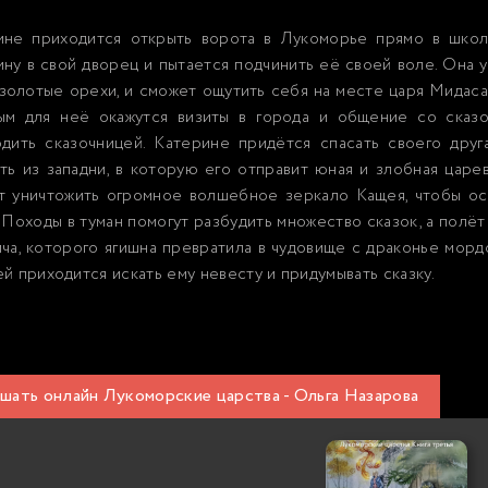
ине приходится открыть ворота в Лукоморье прямо в школ
ну в свой дворец и пытается подчинить её своей воле. Она уз
золотые орехи, и сможет ощутить себя на месте царя Мидаса
ым для неё окажутся визиты в города и общение со сказо
одить сказочницей. Катерине придётся спасать своего друг
ть из западни, в которую его отправит юная и злобная царев
т уничтожить огромное волшебное зеркало Кащея, чтобы о
 Походы в туман помогут разбудить множество сказок, а полёт
ча, которого ягишна превратила в чудовище с драконье морд
й приходится искать ему невесту и придумывать сказку.
шать онлайн Лукоморские царства - Ольга Назарова