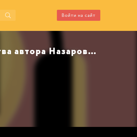
Войти на сайт
Аудиокнига Лукоморские царства автора Назарова Ольга