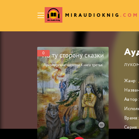
MIRAUDIOKNIG
.COM
0
ЛУКОМ
Жанр:
Назван
Автор
Испол
Время:
Серия: