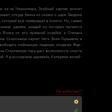
е из-за Черномора. Злобный карлик уносит
нает, откуда белка из сказки о царе Гвидоне
, который всё превращал в золото. Но, самым
чными царями, каждый из которых пытается
а Волка от его прежней хозяйки, а Степана
на. Сказочница научит петь Змея-Горыныча, и
свободить пойманную ледяным злодеем Жар-
 на Стеклянную гору даст возможность спасти
ой. А расколдовав царевича, Катерине волей-
Не работает?