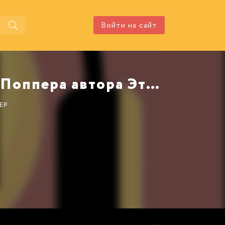
Войти на сайт
Аудиокнига Пингвины мистера Поппера автора Этуотер Ричард
ЕР