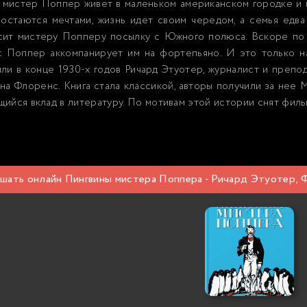
мистер Поппер живет в маленьком американском городке и м
остаются мечтами, жизнь идет своим чередом, а семья едва
сит мистеру Попперу посылку с Южного полюса. Вскоре по 
с Поппер аккомпанирует им на фортепьяно. И это только 
ли в конце 1930-х годов Ричард Этуотер, журналист и препод
на Флоренс. Книга стала классикой, авторы получили за нее
ийся вклад в литературу. По мотивам этой истории снят филь
шать онлайн Пингвины мистера Поппера - Ричард Этуотер,