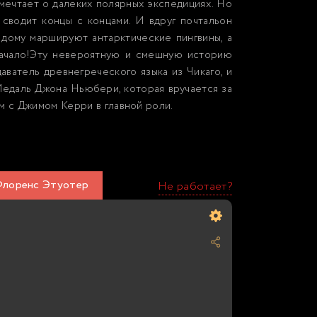
ечтает о далеких полярных экспедициях. Но
 сводит концы с концами. И вдруг почтальон
дому маршируют антарктические пингвины, а
начало!Эту невероятную и смешную историю
аватель древнегреческого языка из Чикаго, и
 Медаль Джона Ньюбери, которая вручается за
м с Джимом Керри в главной роли.
 Флоренс Этуотер
Не работает?