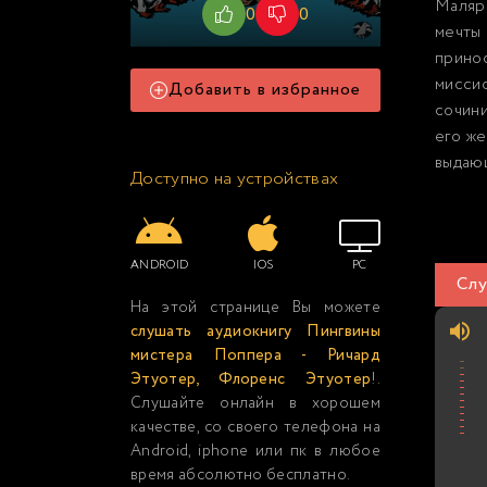
Маляр 
0
0
мечты 
прино
мисси
Добавить в избранное
сочини
его же
выдающ
Доступно на устройствах
ANDROID
IOS
PC
Слу
На этой странице Вы можете
слушать аудиокнигу Пингвины
мистера Поппера - Ричард
Этуотер, Флоренс Этуотер
!.
Слушайте онлайн в хорошем
качестве, со своего телефона на
Android, iphone или пк в любое
время абсолютно бесплатно.