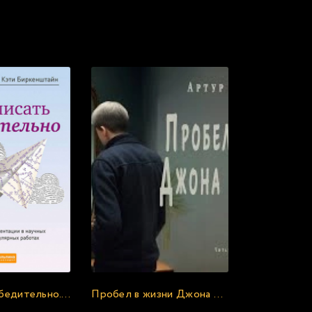
с онлайн:
Как писать убедительно. Искусство аргументации в научных и научно-популярных работах - Джеральд Графф, Кэти Биркенштайн
Пробел в жизни Джона Хёксфорда - Артур Конан Дойл