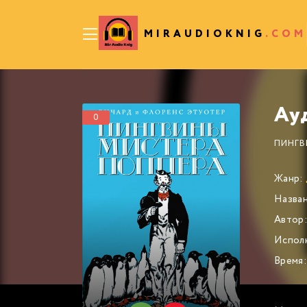
MIRAUDIOKNIG
.COM
0
ПИНГВ
Жанр:
Назван
Автор
Испол
Время: