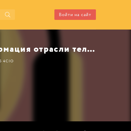
Войти на сайт
Аудиокнига Цифровая трансформация отрасли телекоммуникаций автора 4CIO Клуб
Б 4CIO