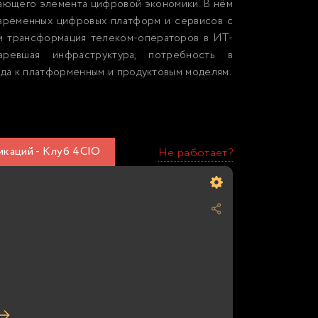
ающего элемента цифровой экономики. В нём
овременных цифровых платформ и сервисов с
и трансформация телеком-операторов в ИТ-
аревшая инфраструктура, потребность в
да к платформенным и продуктовым моделям.
каций - Клуб 4CIO
Не работает?