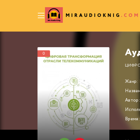
MIRAUDIOKNIG
.COM
0
ЦИФРО
Жанр:
Назван
Автор
Испол
Время: