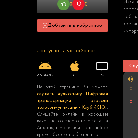
Издани
0
0
просл
добав
компа
Добавить в избранное
импорт
Доступно на устройствах
Слу
ANDROID
IOS
PC
На этой странице Вы можете
слушать аудиокнигу Цифровая
трансформация отрасли
телекоммуникаций - Клуб 4CIO
!.
Слушайте онлайн в хорошем
качестве, со своего телефона на
Android, iphone или пк в любое
время абсолютно бесплатно.