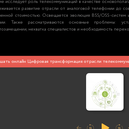
е исследует роль телекоммуникаций в качестве основополаг
еживается развитие отрасли от аналоговой телефонии до с
ленной стоимостью. Освещается эволюция BSS/OSS-систем 
нии. Также рассматриваются основные проблемы: уст
озамещении, нехватка специалистов и необходимость перехо
шать онлайн Цифровая трансформация отрасли телекоммуни