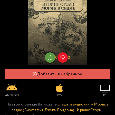
0
0
Добавить в избранное
ANDROID
IOS
PC
На этой странице Вы можете
слушать аудиокнигу Моряк в
седле (Биография Джека Лондона) - Ирвинг Стоун
!.