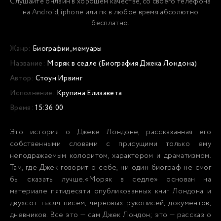
Слушайте онлайн в хорошем качестве, со своего телефона
на Android, iphone или пк в любое время абсолютно
бесплатно.
Жанр:
Биографии, мемуары
Название:
Моряк в седле (Биография Джека Лондона)
Автор:
Стоун Ирвинг
Исполнение:
Крупина Елизавета
Время:
15:36:00
Это история о Джеке Лондоне, рассказанная его
собственными словами с присущими только ему
неподражаемым колоритом, характером и драматизмом.
Там, где Джек говорит о себе, ни один биограф не смог
бы сказать лучше.«Моряк в седле» основан на
материале пятидесяти опубликованных книг Лондона и
двухсот тысяч писем, черновых рукописей, документов,
дневников. Все это — сам Джек Лондон; это — рассказ о